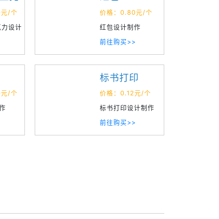
怎么判断印刷厂的性价比高低？
0元/个
价格：0.80元/个
克力设计
红包设计制作
怎么才能做出完美的印刷产品？
前往购买>>
怎样把手提袋印刷做好
做画册印刷的时候如何更好地调色？
标书打印
不干胶印刷如何保证产品质量
0元/个
价格：0.12元/个
杂志印刷需要注意哪些事项？
作
标书打印设计制作
前往购买>>
画册印刷的基本要求你了解多少
优质的画册之间有哪些共同点？
影响覆膜质量的因素有哪些？
影响彩色印刷品颜色的原因
易点印画册设计方案