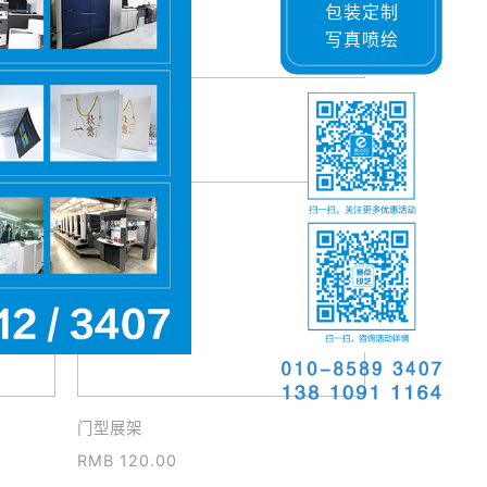
包装定制
写真喷绘
纸杯
RMB 0.14
门型展架
RMB 120.00