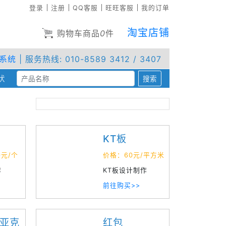
登录
注册
QQ客服
旺旺客服
我的订单
淘宝店铺
购物车商品
0
件
系统
| 服务热线: 010-8589 3412 / 3407
状
(current)
搜索
选择高品质设计印刷公司的方法
怎么制作出完美的印刷品？
KT板
客户如何选择适合自己的印刷方式？
0元/个
价格：60元/平方米
作
KT板设计制作
色调上彩色印刷是怎么做到的
前往购买>>
工艺折页印刷的具体做法
怎么避免卡片在印刷过程出现色差
亚克
红包