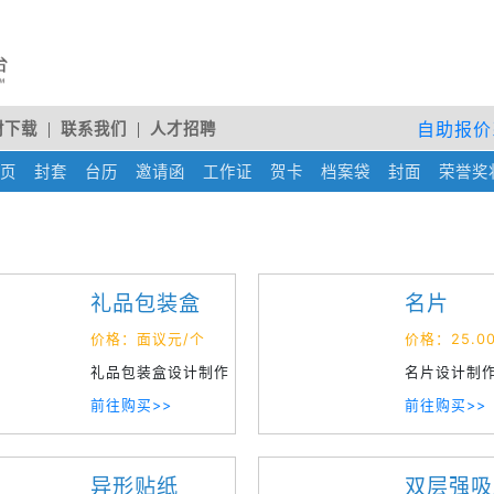
自助报价
材下载
联系我们
人才招聘
rent)
页
(current)
封套
(current)
台历
(current)
邀请函
(current)
工作证
(current)
贺卡
(current)
档案袋
(current)
封面
(current)
荣誉奖
礼品包装盒
名片
价格：面议元/个
价格：25.0
礼品包装盒设计制作
名片设计制
前往购买>>
前往购买>>
异形贴纸
双层强吸