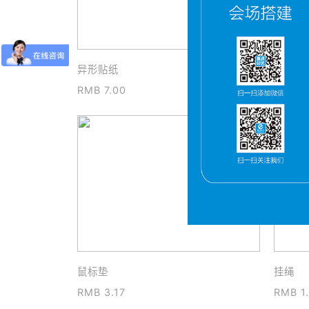
异形贴纸
透明不
RMB 7.00
RMB 4
鼠标垫
挂绳
RMB 3.17
RMB 1