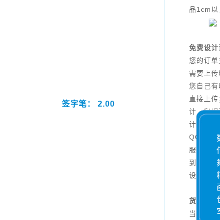
品1cm
免费设计
您的订单
需要上传
您自己有
直接上传
签字笔： 2.00
计，我们
计，您只
QQ：40
服说明您
到一定数
设计。
货期说
当日18