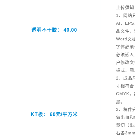
上传须知
1、网站
AI、EP
透明不干胶： 40.00
品文件，
Word
字体必须
必须嵌入
户修改文
板式、图
2、成品
寸相符合
CMYK
黑。
3、稿件
KT板： 60元/平方米
做出血和
裁切（出
右各3m