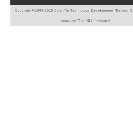
Copyright@1999-2015 EdianYin Technology Development (Beijing) Co.
reserved
京ICP备19008936号-1