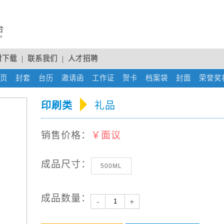
材下载
联系我们
人才招聘
rent)
页
(current)
封套
(current)
台历
(current)
邀请函
(current)
工作证
(current)
贺卡
(current)
档案袋
(current)
封面
(current)
荣誉奖
印刷类
礼品
销售价格：
￥面议
成品尺寸：
500ML
成品数量：
-
+