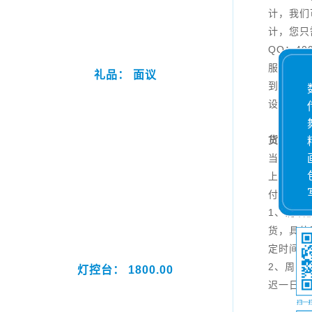
计，我们
计，您只
QQ：40
服说明您
礼品： 面议
到一定数
设计。
货期说
当日18
上传（在
付款），
1、确认
货，具体
定时间为
2、周日
灯控台： 1800.00
迟一日。